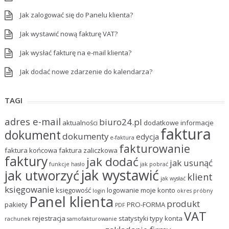
Jak zalogować się do Panelu klienta?
Jak wystawić nową fakturę VAT?
Jak wysłać fakturę na e-mail klienta?
Jak dodać nowe zdarzenie do kalendarza?
TAGI
adres e-mail
biuro24.pl
aktualności
dodatkowe informacje
faktura
dokument
dokumenty
edycja
e-faktura
fakturowanie
faktura końcowa
faktura zaliczkowa
faktury
jak dodać
jak usunąć
funkcje
hasło
jak pobrać
jak wystawić
jak utworzyć
klient
jak wysłać
księgowanie
księgowość
logowanie
moje konto
login
okres próbny
Panel klienta
produkt
pakiety
PRO-FORMA
PDF
VAT
rejestracja
statystyki
typy konta
rachunek
samofakturowanie