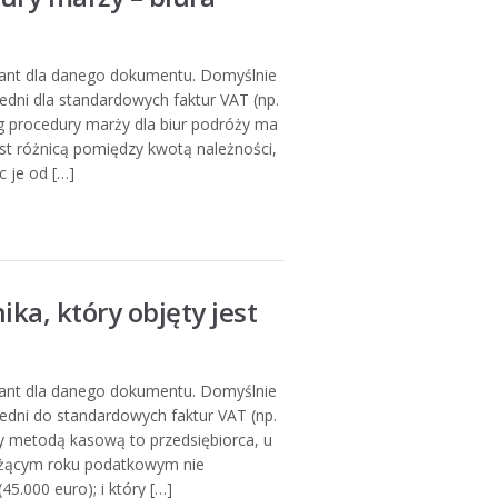
iant dla danego dokumentu. Domyślnie
edni dla standardowych faktur VAT (np.
 procedury marży dla biur podróży ma
st różnicą pomiędzy kwotą należności,
c je od […]
ka, który objęty jest
iant dla danego dokumentu. Domyślnie
edni do standardowych faktur VAT (np.
y metodą kasową to przedsiębiorca, u
eżącym roku podatkowym nie
45.000 euro); i który […]