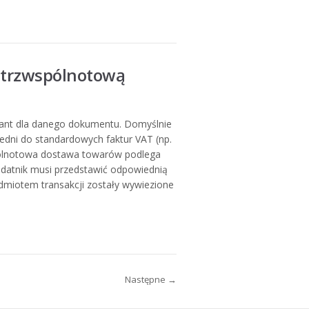
ątrzwspólnotową
iant dla danego dokumentu. Domyślnie
edni do standardowych faktur VAT (np.
ólnotowa dostawa towarów podlega
datnik musi przedstawić odpowiednią
dmiotem transakcji zostały wywiezione
Następne →