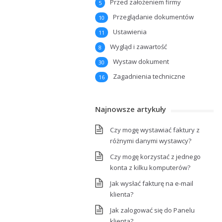
Przed założeniem firmy
5
Przeglądanie dokumentów
10
Ustawienia
11
Wygląd i zawartość
8
Wystaw dokument
30
Zagadnienia techniczne
16
Najnowsze artykuły
Czy mogę wystawiać faktury z
różnymi danymi wystawcy?
Czy mogę korzystać z jednego
konta z kilku komputerów?
Jak wysłać fakturę na e-mail
klienta?
Jak zalogować się do Panelu
klienta?