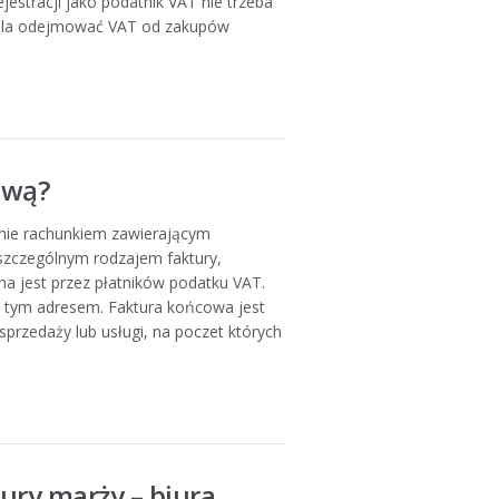
stracji jako podatnik VAT nie trzeba
ala odejmować VAT od zakupów
ową?
nie rachunkiem zawierającym
 szczególnym rodzajem faktury,
 jest przez płatników podatku VAT.
d tym adresem. Faktura końcowa jest
zedaży lub usługi, na poczet których
ury marży – biura