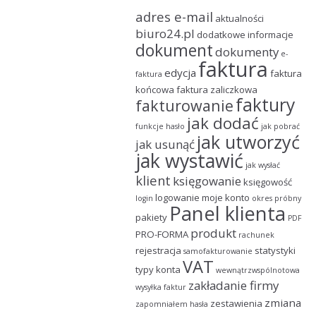
adres e-mail
aktualności
biuro24.pl
dodatkowe informacje
dokument
dokumenty
e-
faktura
edycja
faktura
faktura
końcowa
faktura zaliczkowa
faktury
fakturowanie
jak dodać
funkcje
hasło
jak pobrać
jak utworzyć
jak usunąć
jak wystawić
jak wysłać
klient
księgowanie
księgowość
logowanie
moje konto
login
okres próbny
Panel klienta
pakiety
PDF
produkt
PRO-FORMA
rachunek
rejestracja
statystyki
samofakturowanie
VAT
typy konta
wewnątrzwspólnotowa
zakładanie firmy
wysyłka faktur
zmiana
zestawienia
zapomniałem hasła