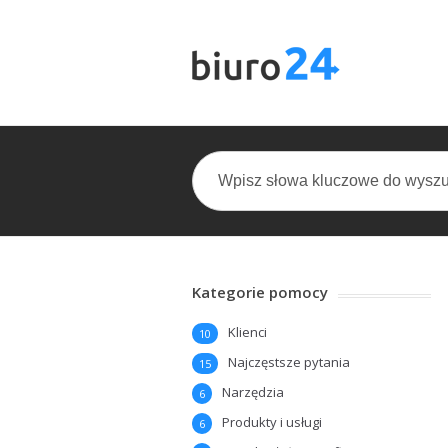
Kategorie pomocy
Klienci
10
Najczęstsze pytania
15
Narzędzia
6
Produkty i usługi
6