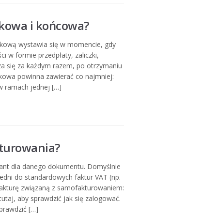
zkowa i końcowa?
iczkową wystawia się w momencie, gdy
i w formie przedpłaty, zaliczki,
rza się za każdym razem, po otrzymaniu
czkowa powinna zawierać co najmniej:
w ramach jednej […]
kturowania?
iant dla danego dokumentu. Domyślnie
edni do standardowych faktur VAT (np.
fakturę związaną z samofakturowaniem:
tutaj, aby sprawdzić jak się zalogować.
sprawdzić […]