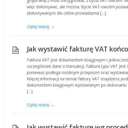
grupa wręcz musi zrezygnować z bycia VAT-owcem. Reje
więc dokonywać, ale można. Bycie VAT-owcem pozw
(dokonywanych dla celów prowadzenia […]
Czytaj więcej
→
Jak wystawić fakturę VAT końc
Faktura VAT jest dokumentem księgowym i jednocześ
szczegółowe dane o transakcji. Faktura typu VAT jest
ponieważ podlega osobnym przepisom oraz wystawiana
Więcej informacji na temat faktury VAT znajdziesz po
dokumentem księgowym wystawianym po dokonaniu spr
[…]
Czytaj więcej
→
Jak wystawić fakturę wg proced